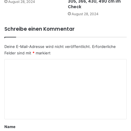
305, 366, 430, 490 cm im
August 28, 2024
Check
August 28, 2024
Schreibe einen Kommentar
Deine E-Mail-Adresse wird nicht veröffentlicht.
Erforderliche
Felder sind mit
*
markiert
K
o
m
m
e
n
t
a
Name