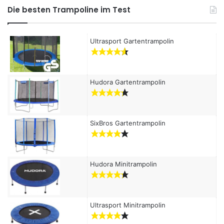
h
Die besten Trampoline im Test
e
n
a
Ultrasport Gartentrampolin
c
h
:
Hudora Gartentrampolin
SixBros Gartentrampolin
Hudora Minitrampolin
Ultrasport Minitrampolin