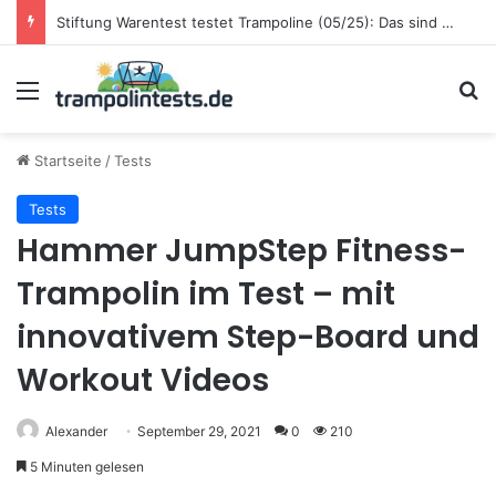
LIDL CRIVIT Gartentrampolin 400 cm im Test: Preis-Leistungs-Sieger für Familien
Menü
S
Startseite
/
Tests
Tests
Hammer JumpStep Fitness-
Trampolin im Test – mit
innovativem Step-Board und
Workout Videos
Alexander
September 29, 2021
0
210
5 Minuten gelesen