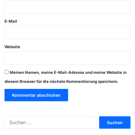
r
*
E-Mail
Website
Meinen Namen, meine E-Mail-Adresse und meine Website in
diesem Browser für die nächste Kommentierung speichern.
S
u
c