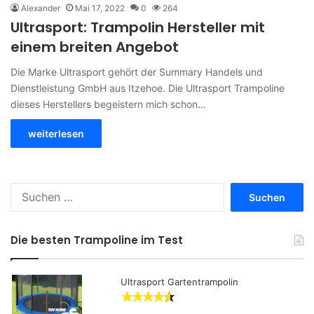
Alexander
Mai 17, 2022
0
264
Ultrasport: Trampolin Hersteller mit
einem breiten Angebot
Die Marke Ultrasport gehört der Summary Handels und
Dienstleistung GmbH aus Itzehoe. Die Ultrasport Trampoline
dieses Herstellers begeistern mich schon…
weiterlesen
S
u
c
h
Die besten Trampoline im Test
e
n
a
Ultrasport Gartentrampolin
c
h