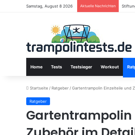
Samstag, August 8 2026
Aktuelle Nachrichten
Stiftu
Home
Tests
Testsieger
Workout
Rat
Startseite
/
Ratgeber
/
Gartentrampolin Einzelteile und 
Ratgeber
Gartentrampolin 
Zubehör im Detai