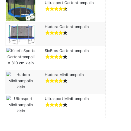
c
Ultrasport Gartentrampolin
h
:
Hudora Gartentrampolin
SixBros Gartentrampolin
Hudora Minitrampolin
Ultrasport Minitrampolin