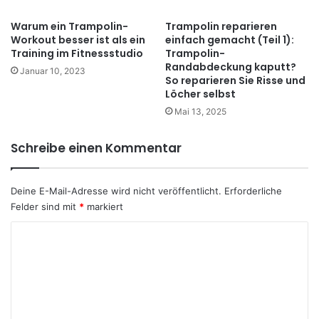
Warum ein Trampolin-
Trampolin reparieren
Workout besser ist als ein
einfach gemacht (Teil 1):
Training im Fitnessstudio
Trampolin-
Randabdeckung kaputt?
Januar 10, 2023
So reparieren Sie Risse und
Löcher selbst
Mai 13, 2025
Schreibe einen Kommentar
Deine E-Mail-Adresse wird nicht veröffentlicht.
Erforderliche
Felder sind mit
*
markiert
K
o
m
m
e