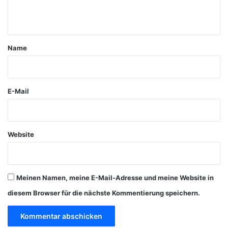
n
t
a
Name
r
*
E-Mail
Website
Meinen Namen, meine E-Mail-Adresse und meine Website in
diesem Browser für die nächste Kommentierung speichern.