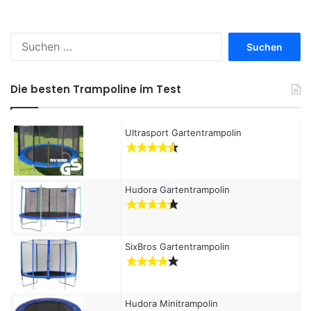
S
u
c
h
Die besten Trampoline im Test
e
n
a
Ultrasport Gartentrampolin
c
h
:
Hudora Gartentrampolin
SixBros Gartentrampolin
Hudora Minitrampolin