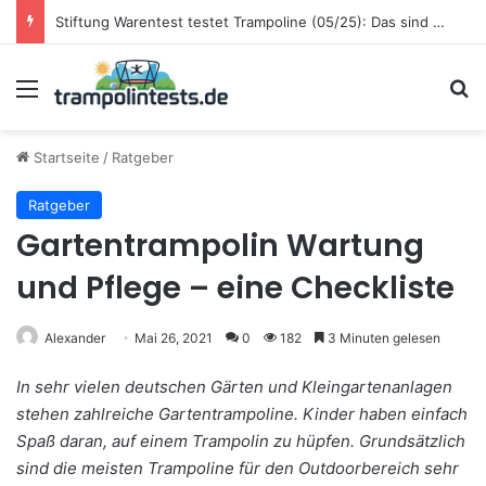
Stiftung Warentest testet Trampoline (05/25): Das sind die besten Trampoline für die neue Gartensaison
Menü
S
Startseite
/
Ratgeber
Ratgeber
Gartentrampolin Wartung
und Pflege – eine Checkliste
Alexander
Mai 26, 2021
0
182
3 Minuten gelesen
In sehr vielen deutschen Gärten und Kleingartenanlagen
stehen zahlreiche Gartentrampoline. Kinder haben einfach
Spaß daran, auf einem Trampolin zu hüpfen. Grundsätzlich
sind die meisten Trampoline für den Outdoorbereich sehr