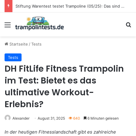
LIDL CRIVIT Gartentrampolin 400 cm im Test: Preis-Leistungs-Sieger für Familien
Menü
S
Startseite
/
Tests
Tests
DH FitLife Fitness Trampolin
im Test: Bietet es das
ultimative Workout-
Erlebnis?
Alexander
August 31, 2025
640
6 Minuten gelesen
In der heutigen Fitnesslandschaft gibt es zahlreiche