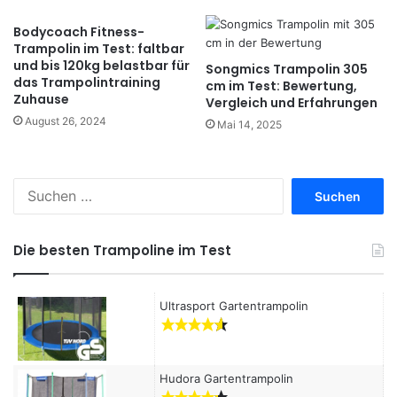
Bodycoach Fitness-
Trampolin im Test: faltbar
und bis 120kg belastbar für
Songmics Trampolin 305
das Trampolintraining
cm im Test: Bewertung,
Zuhause
Vergleich und Erfahrungen
August 26, 2024
Mai 14, 2025
S
u
c
h
Die besten Trampoline im Test
e
n
a
Ultrasport Gartentrampolin
c
h
:
Hudora Gartentrampolin