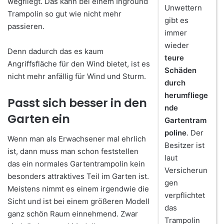
wegfliegt. Das kann bei einem Inground
Unwettern
Trampolin so gut wie nicht mehr
gibt es
passieren.
immer
wieder
Denn dadurch das es kaum
teure
Angriffsfläche für den Wind bietet, ist es
Schäden
nicht mehr anfällig für Wind und Sturm.
durch
herumfliege
Passt sich besser in den
nde
Garten ein
Gartentram
poline
. Der
Wenn man als Erwachsener mal ehrlich
Besitzer ist
ist, dann muss man schon feststellen
laut
das ein normales Gartentrampolin kein
Versicherun
besonders attraktives Teil im Garten ist.
gen
Meistens nimmt es einem irgendwie die
verpflichtet
Sicht und ist bei einem größeren Modell
das
ganz schön Raum einnehmend. Zwar
Trampolin