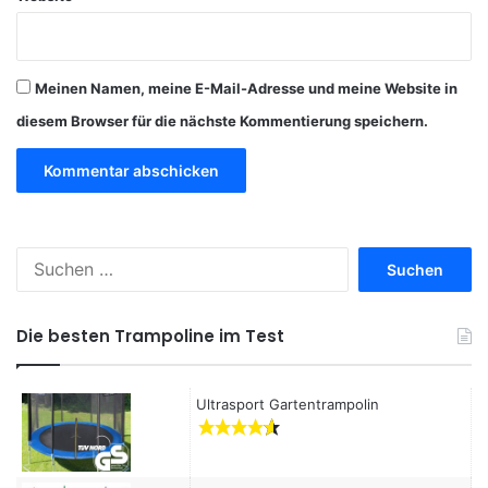
Meinen Namen, meine E-Mail-Adresse und meine Website in
diesem Browser für die nächste Kommentierung speichern.
S
u
c
h
Die besten Trampoline im Test
e
n
a
Ultrasport Gartentrampolin
c
h
: