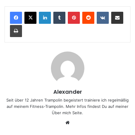
LinkedIn
Tumblr
Pinterest
Reddit
VKontakte
Teile per E-Mail
Drucken
Alexander
Seit über 12 Jahren Trampolin begeistert trainiere ich regelmäßig
auf meinem Fitness-Trampolin. Mehr Infos findest Du auf meiner
Über mich
Seite.
We
bs