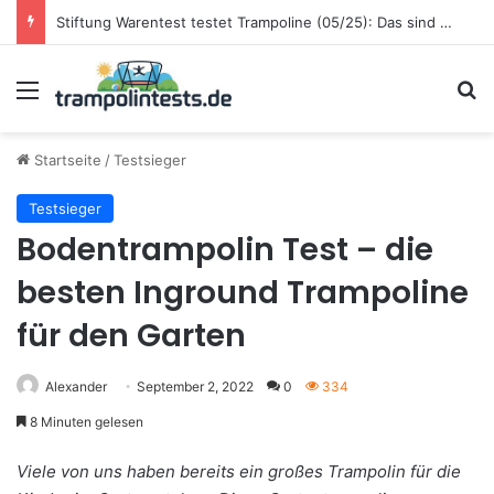
LIDL CRIVIT Gartentrampolin 400 cm im Test: Preis-Leistungs-Sieger für Familien
Menü
S
Startseite
/
Testsieger
Testsieger
Bodentrampolin Test – die
besten Inground Trampoline
für den Garten
Alexander
September 2, 2022
0
334
8 Minuten gelesen
Viele von uns haben bereits ein großes Trampolin für die