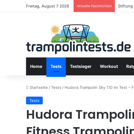
Freitag, August 7 2026
Aktuelle Nachrichten
Stiftung
Home
Tests
Testsieger
Workout
Rat
Startseite
/
Tests
/
Hudora Trampolin Sky 110 im Test – 
Tests
Hudora Trampolin
Fitness Trampol