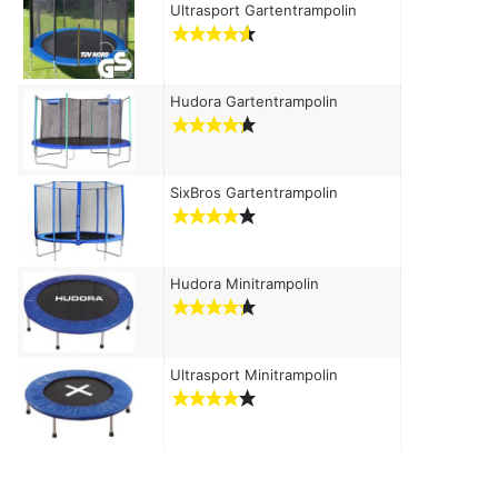
c
Ultrasport Gartentrampolin
h
:
Hudora Gartentrampolin
SixBros Gartentrampolin
Hudora Minitrampolin
Ultrasport Minitrampolin