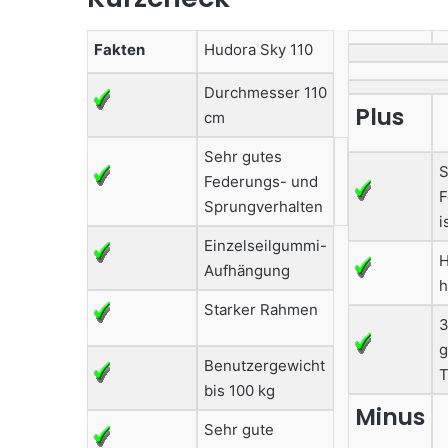
Fakten
Hudora Sky 110
Durchmesser 110
Plus
cm
Sehr gutes
S
Federungs- und
F
Sprungverhalten
i
Einzelseilgummi-
H
Aufhängung
h
Starker Rahmen
3
g
Benutzergewicht
T
bis 100 kg
Minus
Sehr gute