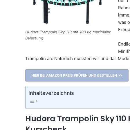
der T
Rahme
immer
was o
Freud
Hudora Trampolin Sky 110 mit 100 kg maximaler
Belastung
Endli
Minit
Trampolin an. Natürlich mussten wir und das Mode
HIER BEI AMAZON PREIS PRÜFEN UND BESTELLEN >>
Inhaltsverzeichnis
Hudora Trampolin Sky 110 
Kurzcheck