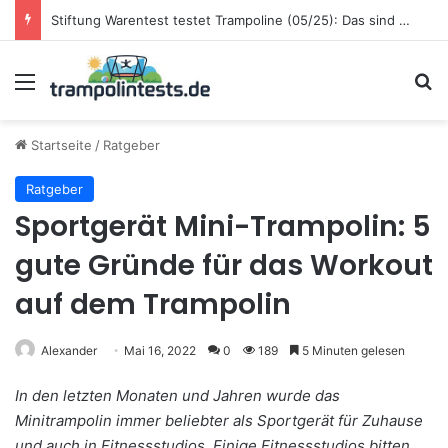
Stiftung Warentest testet Trampoline (05/25): Das sind die besten Trampoline für die neue Gartensaison
Menü
S
Startseite
/
Ratgeber
Ratgeber
Sportgerät Mini-Trampolin: 5
gute Gründe für das Workout
auf dem Trampolin
Alexander
Mai 16, 2022
0
189
5 Minuten gelesen
In den letzten Monaten und Jahren wurde das
Minitrampolin immer beliebter als Sportgerät für Zuhause
und auch in Fitnessstudios. Einige Fitnessstudios bitten