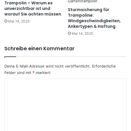
Trampolin – Warum es
unverzichtbar ist und
Sturmsicherung für
worauf Sie achten müssen
Trampoline:
Windgeschwindigkeiten,
Mai 14, 2025
Ankertypen & Haftung
Mai 14, 2025
Schreibe einen Kommentar
Deine E-Mail-Adresse wird nicht veröffentlicht.
Erforderliche
Felder sind mit
*
markiert
K
o
m
m
e
n