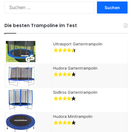
S
u
c
h
Die besten Trampoline im Test
e
n
a
Ultrasport Gartentrampolin
c
h
:
Hudora Gartentrampolin
SixBros Gartentrampolin
Hudora Minitrampolin