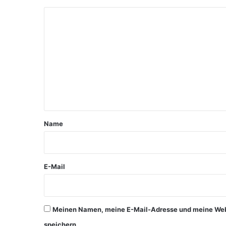
K
o
m
m
e
n
t
a
Name
r
*
E-Mail
Meinen Namen, meine E-Mail-Adresse und meine Webs
speichern.