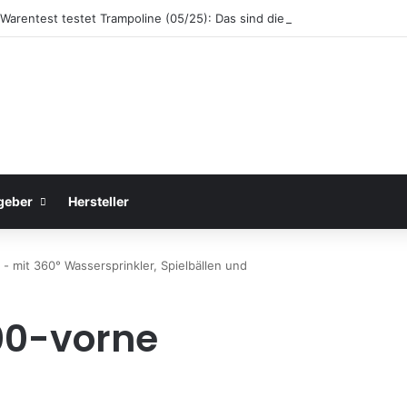
 Warentest testet Trampoline (05/25): Das sind die besten Trampoline f
geber
Hersteller
- mit 360° Wassersprinkler, Spielbällen und
00-vorne