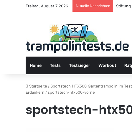
Freitag, August 7 2026
Aktuelle Nachrichten
Stiftung
Home
Tests
Testsieger
Workout
Rat
Startseite
/
Sportstech HTX500 Gartentrampolin im Test 
Erdankern
/
sportstech-htx500-vorne
sportstech-htx5