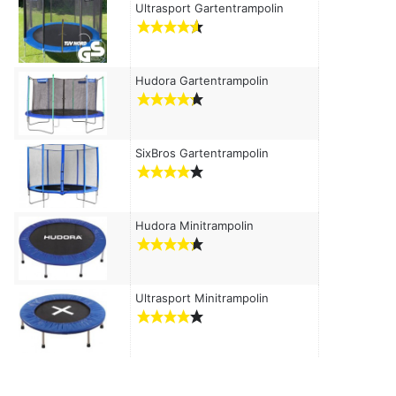
c
Ultrasport Gartentrampolin
h
:
Hudora Gartentrampolin
SixBros Gartentrampolin
Hudora Minitrampolin
Ultrasport Minitrampolin