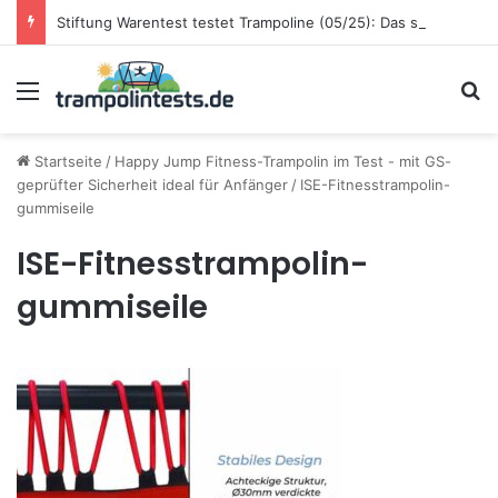
Stiftung Warentest testet Trampoline (05/25): Das sind die besten Trampoline für die neue Gartensaison
Menü
S
Startseite
/
Happy Jump Fitness-Trampolin im Test - mit GS-
geprüfter Sicherheit ideal für Anfänger
/
ISE-Fitnesstrampolin-
gummiseile
ISE-Fitnesstrampolin-
gummiseile