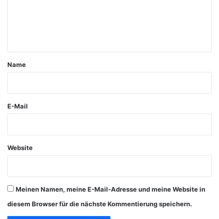
m
e
n
t
a
Name
r
*
E-Mail
Website
Meinen Namen, meine E-Mail-Adresse und meine Website in
diesem Browser für die nächste Kommentierung speichern.