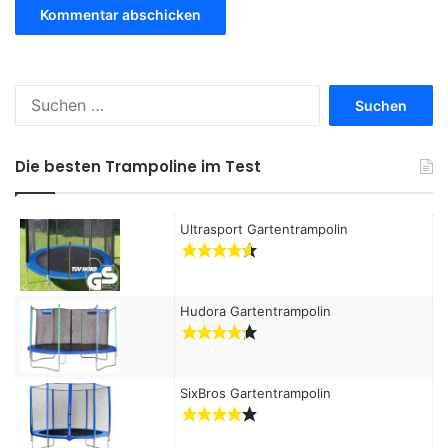
S
u
c
h
Die besten Trampoline im Test
e
n
a
Ultrasport Gartentrampolin
c
h
:
Hudora Gartentrampolin
SixBros Gartentrampolin