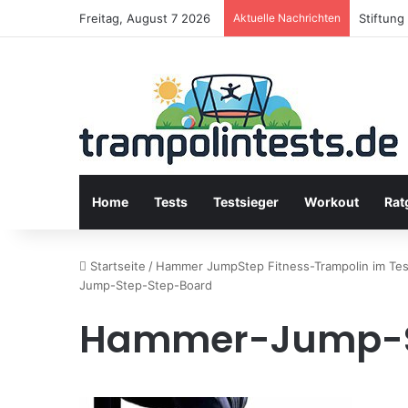
Freitag, August 7 2026
Aktuelle Nachrichten
Stiftung
Home
Tests
Testsieger
Workout
Rat
Startseite
/
Hammer JumpStep Fitness-Trampolin im Test
Jump-Step-Step-Board
Hammer-Jump-S