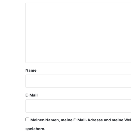
K
o
m
m
e
n
t
a
Name
r
*
E-Mail
Meinen Namen, meine E-Mail-Adresse und meine Webs
speichern.