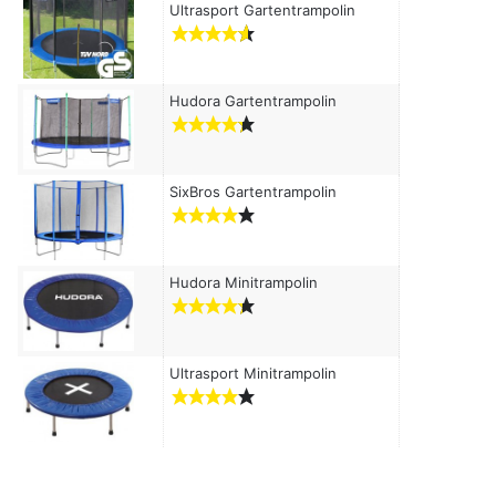
c
Ultrasport Gartentrampolin
h
:
Hudora Gartentrampolin
SixBros Gartentrampolin
Hudora Minitrampolin
Ultrasport Minitrampolin