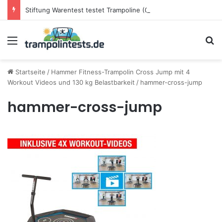
Stiftung Warentest testet Trampoline (05/25): Das sind die besten Trampoline für die neue Gartensaison
Menü
S
Startseite
/
Hammer Fitness-Trampolin Cross Jump mit 4
Workout Videos und 130 kg Belastbarkeit
/
hammer-cross-jump
hammer-cross-jump