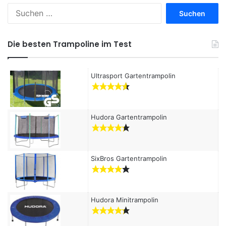
S
u
c
h
Die besten Trampoline im Test
e
n
a
Ultrasport Gartentrampolin
c
h
:
Hudora Gartentrampolin
SixBros Gartentrampolin
Hudora Minitrampolin