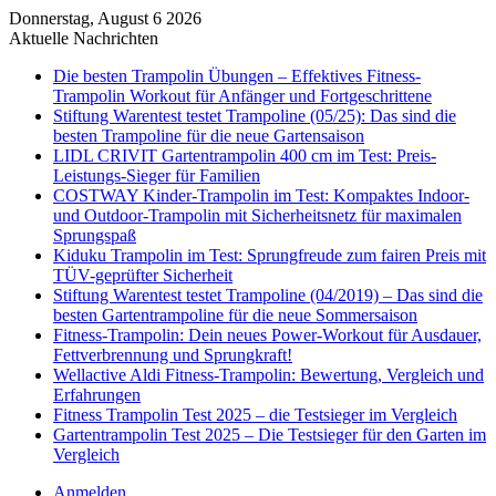
Donnerstag, August 6 2026
Aktuelle Nachrichten
Die besten Trampolin Übungen – Effektives Fitness-
Trampolin Workout für Anfänger und Fortgeschrittene
Stiftung Warentest testet Trampoline (05/25): Das sind die
besten Trampoline für die neue Gartensaison
LIDL CRIVIT Gartentrampolin 400 cm im Test: Preis-
Leistungs-Sieger für Familien
COSTWAY Kinder-Trampolin im Test: Kompaktes Indoor-
und Outdoor-Trampolin mit Sicherheitsnetz für maximalen
Sprungspaß
Kiduku Trampolin im Test: Sprungfreude zum fairen Preis mit
TÜV-geprüfter Sicherheit
Stiftung Warentest testet Trampoline (04/2019) – Das sind die
besten Gartentrampoline für die neue Sommersaison
Fitness-Trampolin: Dein neues Power-Workout für Ausdauer,
Fettverbrennung und Sprungkraft!
Wellactive Aldi Fitness-Trampolin: Bewertung, Vergleich und
Erfahrungen
Fitness Trampolin Test 2025 – die Testsieger im Vergleich
Gartentrampolin Test 2025 – Die Testsieger für den Garten im
Vergleich
Anmelden