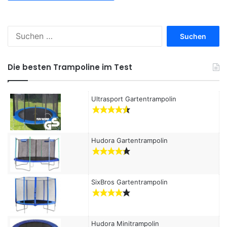
S
u
c
h
Die besten Trampoline im Test
e
n
a
Ultrasport Gartentrampolin
c
h
:
Hudora Gartentrampolin
SixBros Gartentrampolin
Hudora Minitrampolin