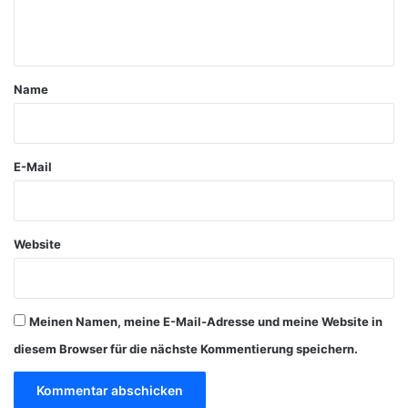
e
n
t
a
Name
r
*
E-Mail
Website
Meinen Namen, meine E-Mail-Adresse und meine Website in
diesem Browser für die nächste Kommentierung speichern.