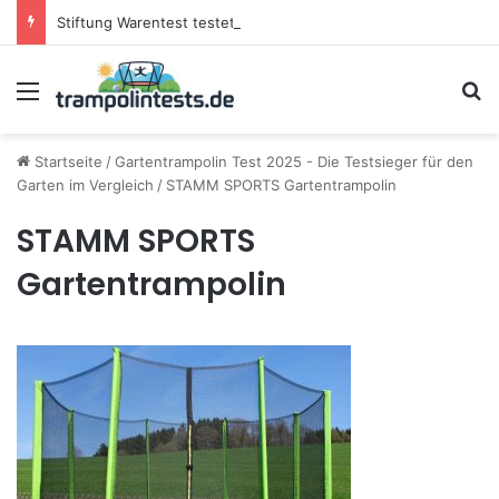
Stiftung Warentest testet Trampoline (05/25): Das sind die besten Trampoline für die neue Gartensaison
Menü
S
Startseite
/
Gartentrampolin Test 2025 - Die Testsieger für den
Garten im Vergleich
/
STAMM SPORTS Gartentrampolin
STAMM SPORTS
Gartentrampolin