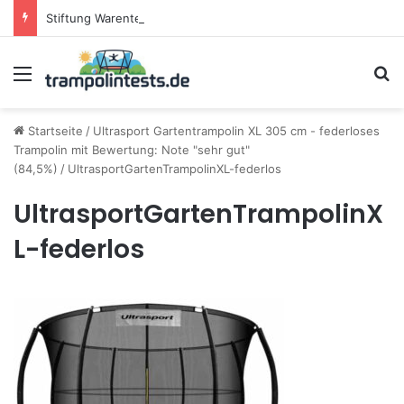
Stiftung Warentest testet Trampoline (05/25): Das sind die besten Trampoline für die neue Gartensaison
Menü
S
Startseite
/
Ultrasport Gartentrampolin XL 305 cm - federloses
Trampolin mit Bewertung: Note "sehr gut"
(84,5%)
/
UltrasportGartenTrampolinXL-federlos
UltrasportGartenTrampolinX
L-federlos