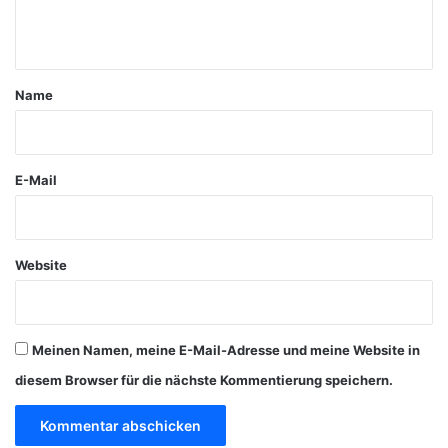
n
t
a
Name
r
*
E-Mail
Website
Meinen Namen, meine E-Mail-Adresse und meine Website in
diesem Browser für die nächste Kommentierung speichern.