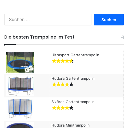
S
u
c
h
Die besten Trampoline im Test
e
n
a
Ultrasport Gartentrampolin
c
h
:
Hudora Gartentrampolin
SixBros Gartentrampolin
Hudora Minitrampolin