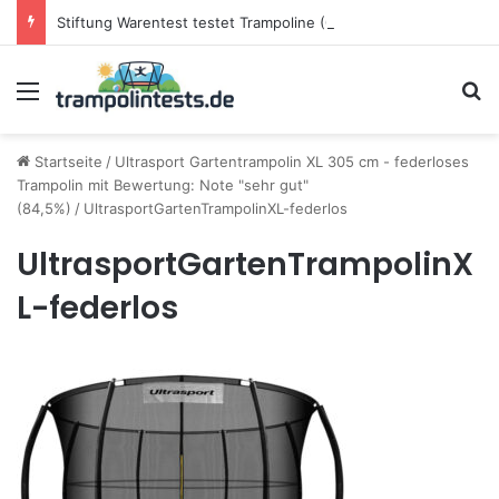
Stiftung Warentest testet Trampoline (05/25): Das sind die besten Trampoline für die neue Gartensaison
Menü
S
Startseite
/
Ultrasport Gartentrampolin XL 305 cm - federloses
Trampolin mit Bewertung: Note "sehr gut"
(84,5%)
/
UltrasportGartenTrampolinXL-federlos
UltrasportGartenTrampolinX
L-federlos