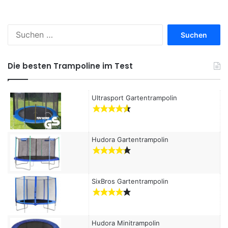
S
u
c
h
Die besten Trampoline im Test
e
n
a
Ultrasport Gartentrampolin
c
h
:
Hudora Gartentrampolin
SixBros Gartentrampolin
Hudora Minitrampolin