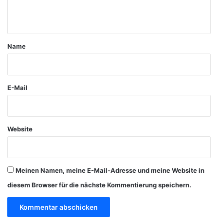
n
t
a
Name
r
*
E-Mail
Website
Meinen Namen, meine E-Mail-Adresse und meine Website in
diesem Browser für die nächste Kommentierung speichern.