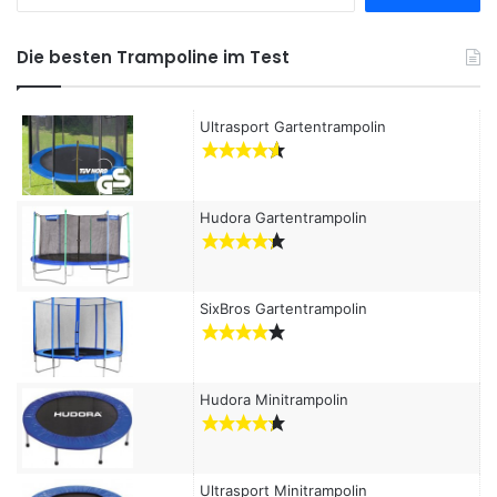
u
c
h
Die besten Trampoline im Test
e
n
a
Ultrasport Gartentrampolin
c
h
:
Hudora Gartentrampolin
SixBros Gartentrampolin
Hudora Minitrampolin
Ultrasport Minitrampolin