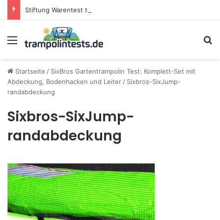
Stiftung Warentest testet Trampoline (05/25): Das sind die besten Trampoline für die neue Gartensaison
Menü
S
Startseite
/
SixBros Gartentrampolin Test: Komplett-Set mit
Abdeckung, Bodenhacken und Leiter
/
Sixbros-SixJump-
randabdeckung
Sixbros-SixJump-
randabdeckung