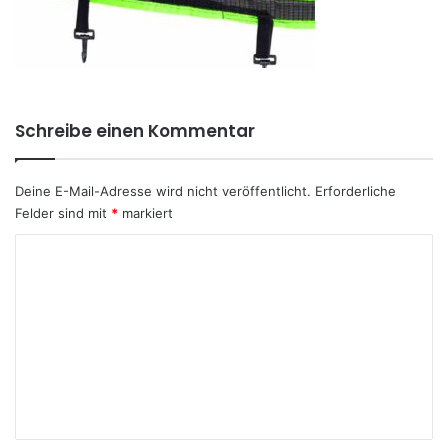
Schreibe einen Kommentar
Deine E-Mail-Adresse wird nicht veröffentlicht.
Erforderliche
Felder sind mit
*
markiert
K
o
m
m
e
n
t