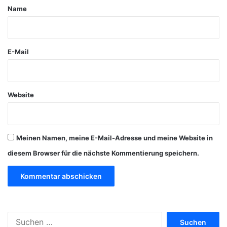
a
Name
r
*
E-Mail
Website
Meinen Namen, meine E-Mail-Adresse und meine Website in
diesem Browser für die nächste Kommentierung speichern.
S