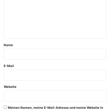
m
m
e
n
t
a
Name
r
*
E-Mail
Website
Meinen Namen, meine E-Mail-Adresse und meine Website in