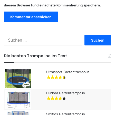
diesem Browser für die nächste Kommentierung speichern.
S
u
c
h
Die besten Trampoline im Test
e
n
a
Ultrasport Gartentrampolin
c
h
:
Hudora Gartentrampolin
SixBros Gartentrampolin