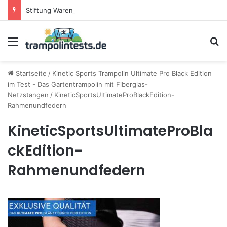
Stiftung Warentest testet Trampoline (05/25): Das sind die besten Trampoline für die neue Gartensaison
Menü
S
Startseite
/
Kinetic Sports Trampolin Ultimate Pro Black Edition
im Test - Das Gartentrampolin mit Fiberglas-
Netzstangen
/
KineticSportsUltimateProBlackEdition-
Rahmenundfedern
KineticSportsUltimateProBla
ckEdition-
Rahmenundfedern