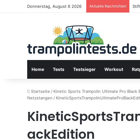
Donnerstag, August 6 2026
Aktuelle Nachrichten
Sti
Home
Tests
Testsieger
Workout
Rat
Startseite
/
Kinetic Sports Trampolin Ultimate Pro Black 
Netzstangen
/
KineticSportsTrampolinUltimateProBlackEdi
KineticSportsTra
ackEdition