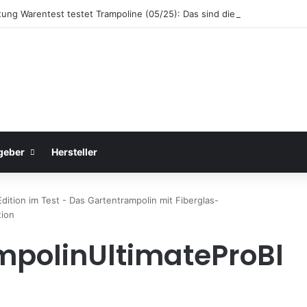
ftung Warentest testet Trampoline (05/25): Das sind die besten Trampol
geber
Hersteller
Edition im Test - Das Gartentrampolin mit Fiberglas-
tion
mpolinUltimateProBl