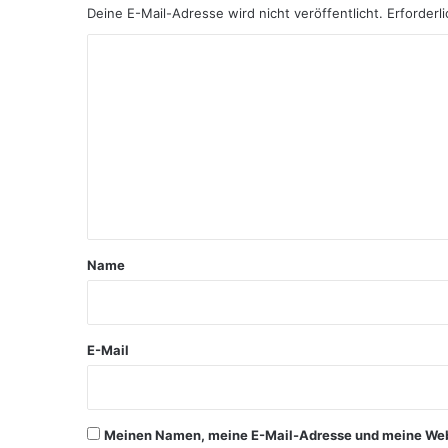
Deine E-Mail-Adresse wird nicht veröffentlicht.
Erforderl
K
o
m
m
e
n
t
a
Name
r
*
E-Mail
Meinen Namen, meine E-Mail-Adresse und meine Webs