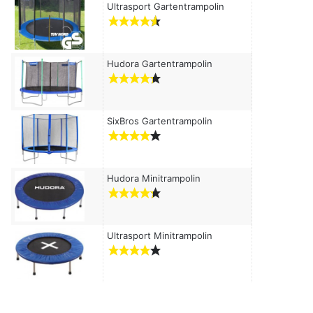
c
Ultrasport Gartentrampolin
h
:
Hudora Gartentrampolin
SixBros Gartentrampolin
Hudora Minitrampolin
Ultrasport Minitrampolin