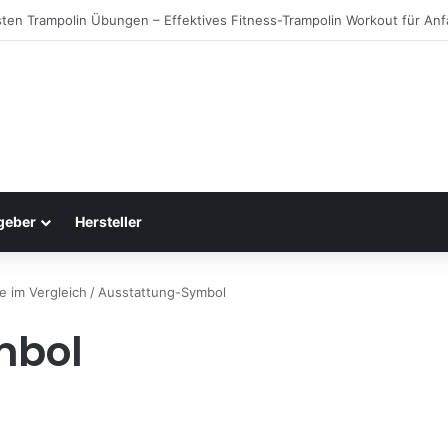
g Warentest testet Trampoline (05/25): Das sind die besten Trampoline
geber
Hersteller
e im Vergleich
/
Ausstattung-Symbol
mbol