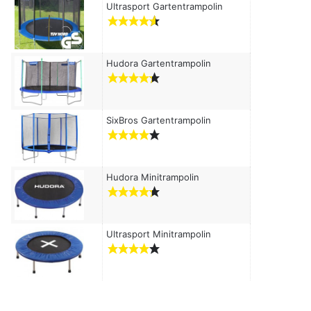
c
Ultrasport Gartentrampolin
h
:
Hudora Gartentrampolin
SixBros Gartentrampolin
Hudora Minitrampolin
Ultrasport Minitrampolin