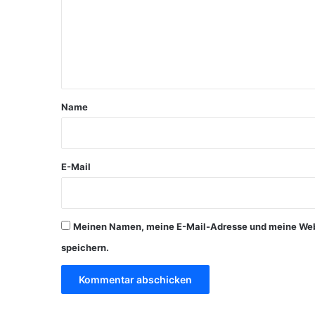
m
e
n
t
a
Name
r
*
E-Mail
Meinen Namen, meine E-Mail-Adresse und meine Webs
speichern.