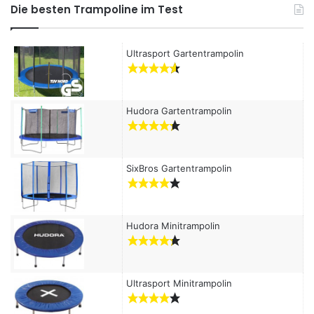
h
Die besten Trampoline im Test
e
n
a
Ultrasport Gartentrampolin
c
h
:
Hudora Gartentrampolin
SixBros Gartentrampolin
Hudora Minitrampolin
Ultrasport Minitrampolin