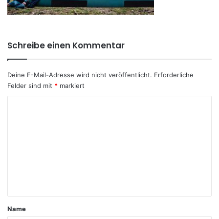
Schreibe einen Kommentar
Deine E-Mail-Adresse wird nicht veröffentlicht.
Erforderliche
Felder sind mit
*
markiert
K
o
m
m
e
n
t
a
Name