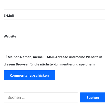
r
*
E-Mail
Website
Meinen Namen, meine E-Mail-Adresse und meine Website in
diesem Browser für die nächste Kommentierung speichern.
S
u
c