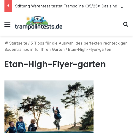
Stiftung Warentest testet Trampoline (05/25): Das sind die besten Trampoline für die neue Gartensaison
Menü
S
Startseite
/
5 Tipps für die Auswahl des perfekten rechteckigen
Bodentrampolin für Ihren Garten
/
Etan-High-Flyer-garten
Etan-High-Flyer-garten