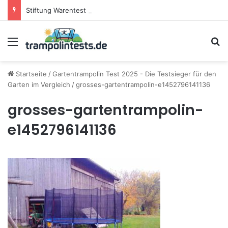
Stiftung Warentest testet Trampoline (05/25): Das sind die besten Trampoline für die neue Gartensaison
Menü
S
Startseite
/
Gartentrampolin Test 2025 - Die Testsieger für den
Garten im Vergleich
/
grosses-gartentrampolin-e1452796141136
grosses-gartentrampolin-
e1452796141136