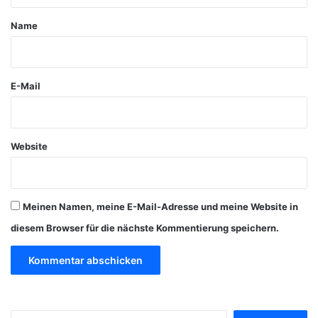
t
a
Name
r
*
E-Mail
Website
Meinen Namen, meine E-Mail-Adresse und meine Website in
diesem Browser für die nächste Kommentierung speichern.
S