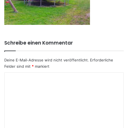
Schreibe einen Kommentar
Deine E-Mail-Adresse wird nicht veröffentlicht.
Erforderliche
Felder sind mit
*
markiert
K
o
m
m
e
n