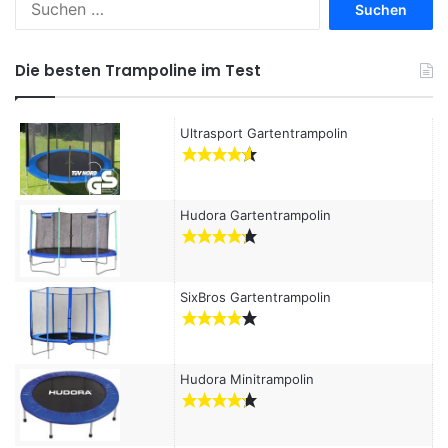
u
c
h
Die besten Trampoline im Test
e
n
a
Ultrasport Gartentrampolin
c
h
:
Hudora Gartentrampolin
SixBros Gartentrampolin
Hudora Minitrampolin