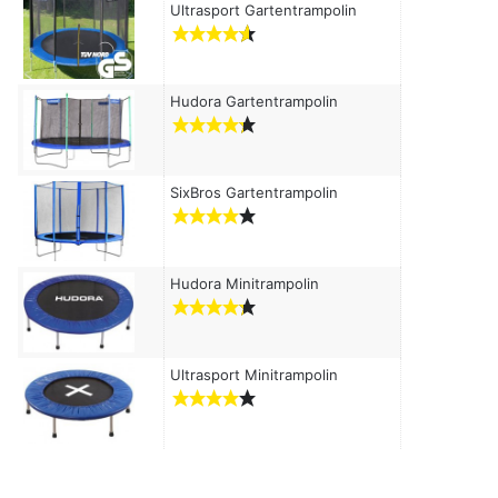
c
Ultrasport Gartentrampolin
h
:
Hudora Gartentrampolin
SixBros Gartentrampolin
Hudora Minitrampolin
Ultrasport Minitrampolin