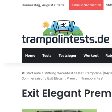
Donnerstag, August 6 2026
Aktuelle Nachrichten
Sti
Home
Tests
Testsieger
Workout
Rat
Startseite
/
Stiftung Warentest testet Trampoline (04/2
Sommersaison
/
Exit Elegant Premium Trampolin test
Exit Elegant Pre