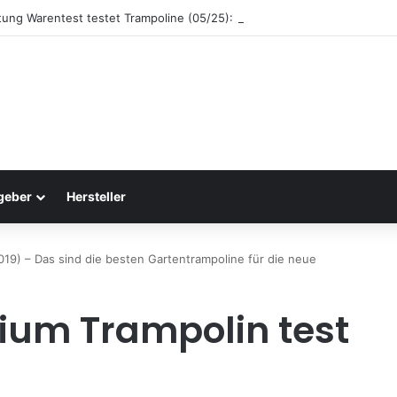
ftung Warentest testet Trampoline (05/25): Das sind die besten Trampol
geber
Hersteller
019) – Das sind die besten Gartentrampoline für die neue
mium Trampolin test