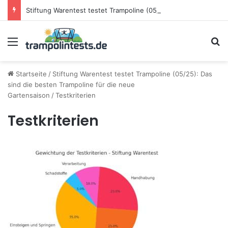
Stiftung Warentest testet Trampoline (05/25): Das sind die besten Trampoline für die neue Gartensaison
Menü
S
Startseite
/
Stiftung Warentest testet Trampoline (05/25): Das
sind die besten Trampoline für die neue
Gartensaison
/
Testkriterien
Testkriterien