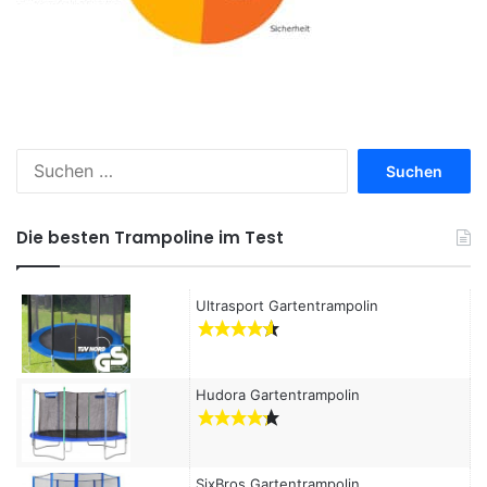
S
u
c
h
Die besten Trampoline im Test
e
n
a
Ultrasport Gartentrampolin
c
h
:
Hudora Gartentrampolin
SixBros Gartentrampolin