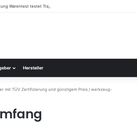
ftung Warentest testet Trampoline (05/25): Das sind die besten Trampol
geber
Hersteller
ger mit TÜV Zertifizierung und günstigem Preis
/
werkzeug-
umfang