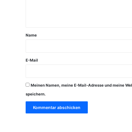
e
n
t
a
Name
r
*
E-Mail
Meinen Namen, meine E-Mail-Adresse und meine Webs
speichern.