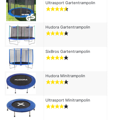
c
Ultrasport Gartentrampolin
h
:
Hudora Gartentrampolin
SixBros Gartentrampolin
Hudora Minitrampolin
Ultrasport Minitrampolin