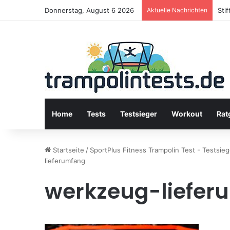
Donnerstag, August 6 2026
Aktuelle Nachrichten
Sti
Home
Tests
Testsieger
Workout
Rat
Startseite
/
SportPlus Fitness Trampolin Test - Testsie
lieferumfang
werkzeug-liefer