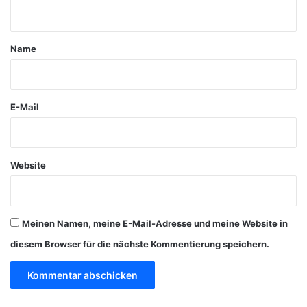
n
t
a
Name
r
*
E-Mail
Website
Meinen Namen, meine E-Mail-Adresse und meine Website in
diesem Browser für die nächste Kommentierung speichern.