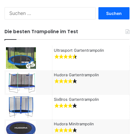
S
u
c
h
Die besten Trampoline im Test
e
n
a
Ultrasport Gartentrampolin
c
h
:
Hudora Gartentrampolin
SixBros Gartentrampolin
Hudora Minitrampolin