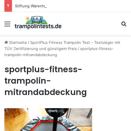
Stiftung Warentest testet Trampoline (05/25): Das sind die besten Trampoline für die neue Gartensaison
Menü
S
Startseite
/
SportPlus Fitness Trampolin Test - Testsieger mit
TÜV Zertifizierung und günstigem Preis
/
sportplus-fitness-
trampolin-mitrandabdeckung
sportplus-fitness-
trampolin-
mitrandabdeckung