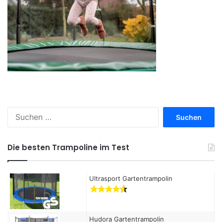
S
u
c
h
Die besten Trampoline im Test
e
n
a
Ultrasport Gartentrampolin
c
h
:
Hudora Gartentrampolin