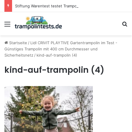
Stiftung Warentest testet Trampoline (05/25): Das sind die besten Trampoline für die neue Gartensaison
Menü
S
Startseite
/
Lidl CRIVIT PLAYTIVE Gartentrampolin im Test -
Günstiges Trampolin mit 400 cm Durchmesser und
Sicherheitsnetz
/
kind-auf-trampolin (4)
kind-auf-trampolin (4)