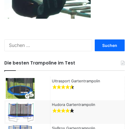
S
u
c
h
Die besten Trampoline im Test
e
n
a
Ultrasport Gartentrampolin
c
h
:
Hudora Gartentrampolin
SixBros Gartentrampolin