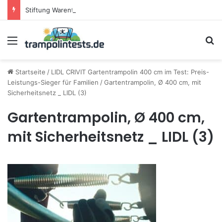
Stiftung Warentest testet Trampoline (05/25): Das sind die besten Trampoline für die neue Gartensaison
Menü
S
Startseite
/
LIDL CRIVIT Gartentrampolin 400 cm im Test: Preis-
Leistungs-Sieger für Familien
/
Gartentrampolin, Ø 400 cm, mit
Sicherheitsnetz _ LIDL (3)
Gartentrampolin, Ø 400 cm,
mit Sicherheitsnetz _ LIDL (3)