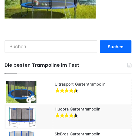
S
u
c
h
Die besten Trampoline im Test
e
n
a
Ultrasport Gartentrampolin
c
h
:
Hudora Gartentrampolin
SixBros Gartentrampolin