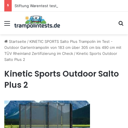
Stiftung Warentest testet Trampoline (05/25): Das sind die besten Trampoline für die neue Gartensaison
Menü
S
Startseite
/
KINETIC SPORTS Salto Plus Trampolin im Test -
Outdoor Gartentrampolin von 183 cm über 305 cm bis 490 cm mit
TÜV Rheinland Zertifizierung im Check
/
Kinetic Sports Outdoor
Salto Plus 2
Kinetic Sports Outdoor Salto
Plus 2