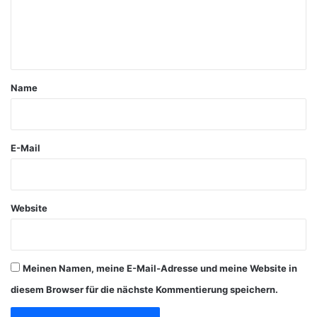
e
n
t
a
Name
r
*
E-Mail
Website
Meinen Namen, meine E-Mail-Adresse und meine Website in
diesem Browser für die nächste Kommentierung speichern.