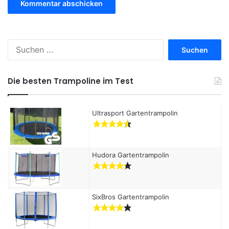
S
u
c
h
Die besten Trampoline im Test
e
n
a
Ultrasport Gartentrampolin
c
h
:
Hudora Gartentrampolin
SixBros Gartentrampolin