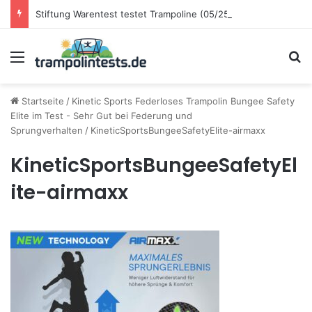
Stiftung Warentest testet Trampoline (05/25): Das sind die besten Trampoline für die neue Gartensaison
Menü
S
Startseite
/
Kinetic Sports Federloses Trampolin Bungee Safety
Elite im Test - Sehr Gut bei Federung und
Sprungverhalten
/
KineticSportsBungeeSafetyElite-airmaxx
KineticSportsBungeeSafetyEl
ite-airmaxx