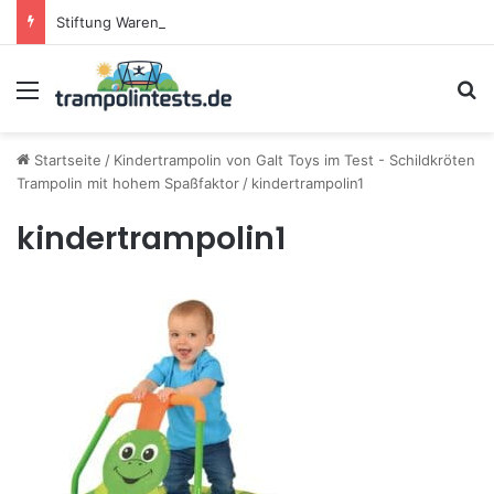
Stiftung Warentest testet Trampoline (05/25): Das sind die besten Trampoline für die neue Gartensaison
Menü
S
Startseite
/
Kindertrampolin von Galt Toys im Test - Schildkröten
Trampolin mit hohem Spaßfaktor
/
kindertrampolin1
kindertrampolin1