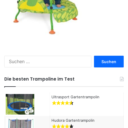
S
u
c
h
Die besten Trampoline im Test
e
n
a
Ultrasport Gartentrampolin
c
h
:
Hudora Gartentrampolin