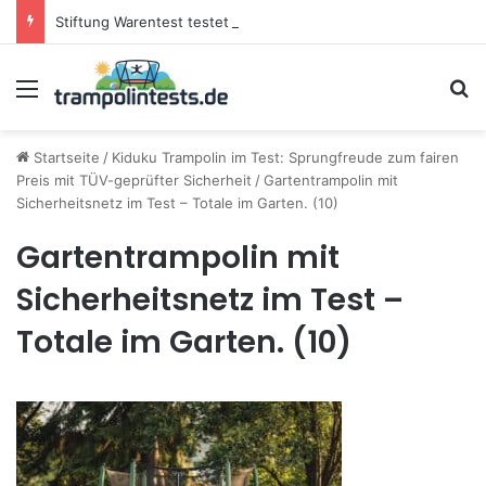
Stiftung Warentest testet Trampoline (05/25): Das sind die besten Trampoline für die neue Gartensaison
Menü
S
Startseite
/
Kiduku Trampolin im Test: Sprungfreude zum fairen
Preis mit TÜV-geprüfter Sicherheit
/
Gartentrampolin mit
Sicherheitsnetz im Test – Totale im Garten. (10)
Gartentrampolin mit
Sicherheitsnetz im Test –
Totale im Garten. (10)