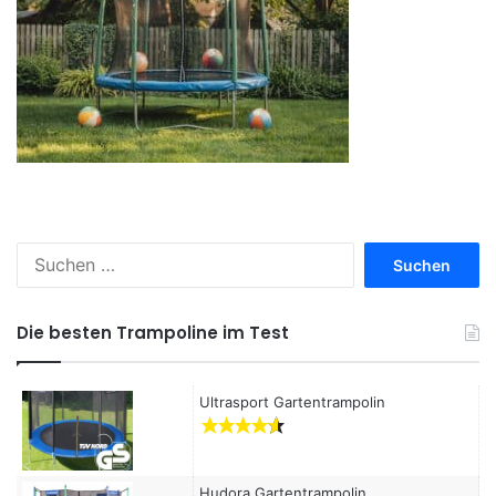
S
u
c
h
Die besten Trampoline im Test
e
n
a
Ultrasport Gartentrampolin
c
h
:
Hudora Gartentrampolin