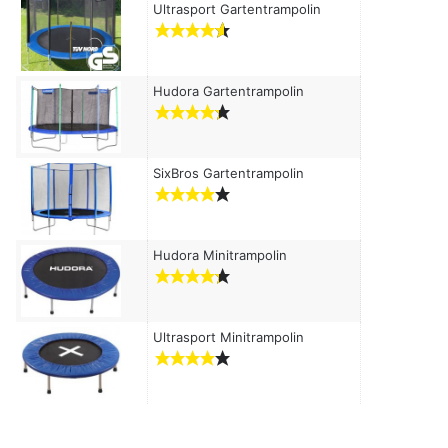
c
Ultrasport Gartentrampolin
h
:
Hudora Gartentrampolin
SixBros Gartentrampolin
Hudora Minitrampolin
Ultrasport Minitrampolin