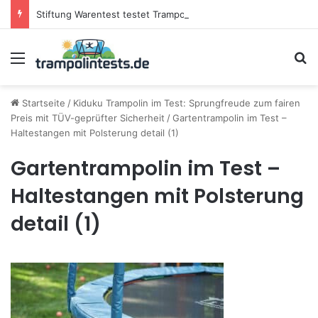
Stiftung Warentest testet Trampoline (05/25): Das sind die besten Trampoline für die neue Gartensaison
Menü
S
Startseite
/
Kiduku Trampolin im Test: Sprungfreude zum fairen
Preis mit TÜV-geprüfter Sicherheit
/
Gartentrampolin im Test –
Haltestangen mit Polsterung detail (1)
Gartentrampolin im Test –
Haltestangen mit Polsterung
detail (1)