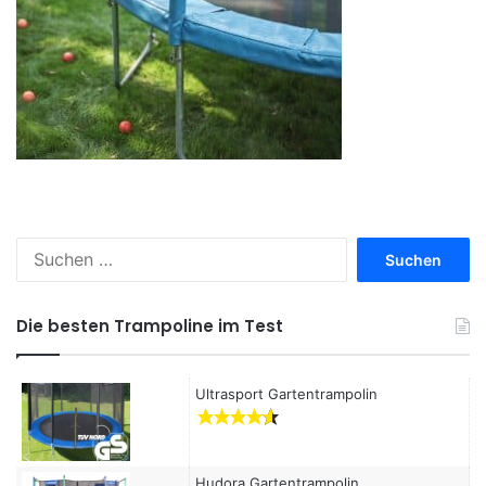
S
u
c
h
Die besten Trampoline im Test
e
n
a
Ultrasport Gartentrampolin
c
h
:
Hudora Gartentrampolin