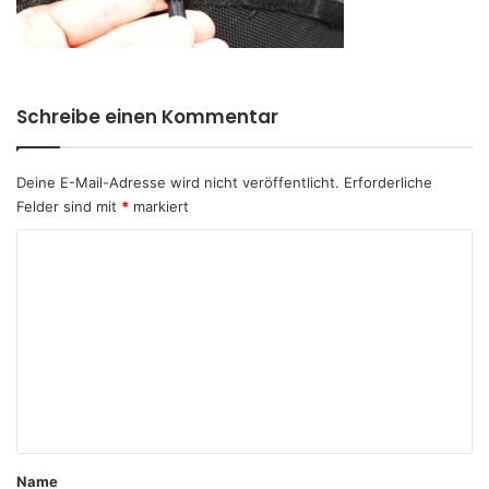
Schreibe einen Kommentar
Deine E-Mail-Adresse wird nicht veröffentlicht.
Erforderliche
Felder sind mit
*
markiert
K
o
m
m
e
n
t
a
Name