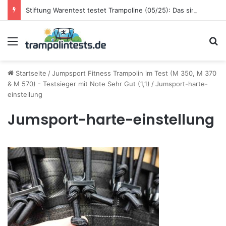
Stiftung Warentest testet Trampoline (05/25): Das sind die besten Trampoline für die neue Gartensaison
Menü
S
Startseite
/
Jumpsport Fitness Trampolin im Test (M 350, M 370
& M 570) - Testsieger mit Note Sehr Gut (1,1)
/
Jumsport-harte-
einstellung
Jumsport-harte-einstellung