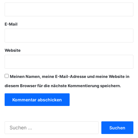
r
*
E-Mail
Website
Meinen Namen, meine E-Mail-Adresse und meine Website in
diesem Browser für die nächste Kommentierung speichern.
S
u
c