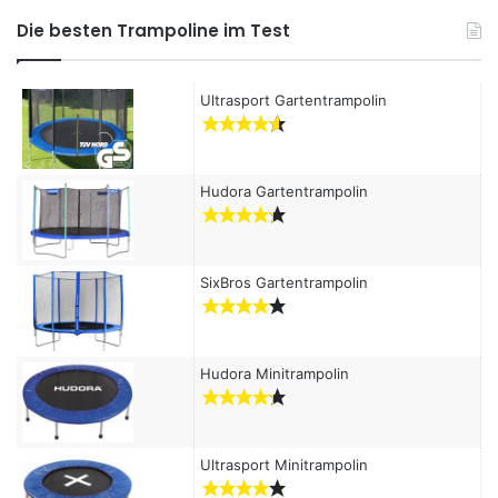
h
Die besten Trampoline im Test
e
n
a
Ultrasport Gartentrampolin
c
h
:
Hudora Gartentrampolin
SixBros Gartentrampolin
Hudora Minitrampolin
Ultrasport Minitrampolin