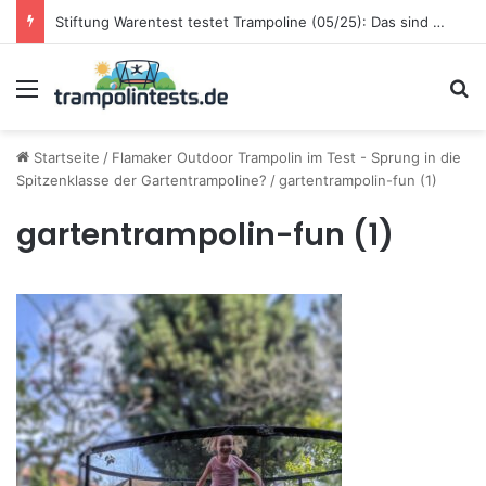
Stiftung Warentest testet Trampoline (05/25): Das sind die besten Trampoline für die neue Gartensaison
Menü
S
Startseite
/
Flamaker Outdoor Trampolin im Test - Sprung in die
Spitzenklasse der Gartentrampoline?
/
gartentrampolin-fun (1)
gartentrampolin-fun (1)