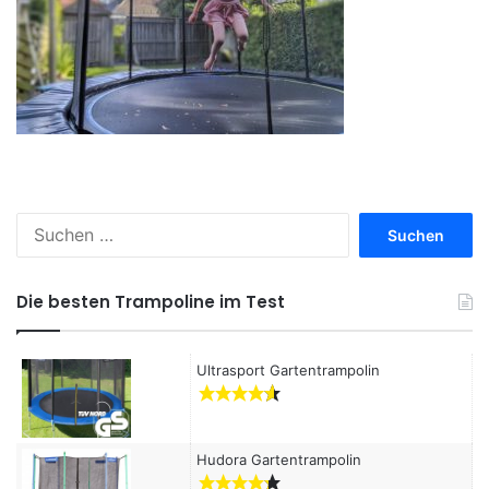
S
u
c
h
Die besten Trampoline im Test
e
n
a
Ultrasport Gartentrampolin
c
h
:
Hudora Gartentrampolin