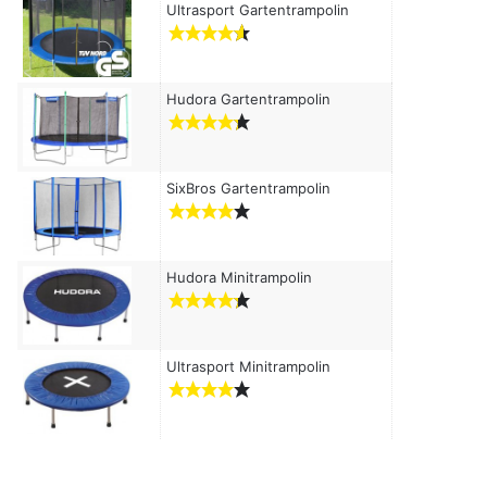
c
Ultrasport Gartentrampolin
h
:
Hudora Gartentrampolin
SixBros Gartentrampolin
Hudora Minitrampolin
Ultrasport Minitrampolin