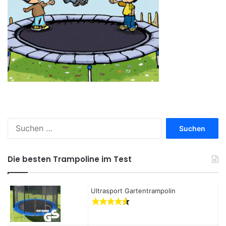
S
u
c
h
Die besten Trampoline im Test
e
n
a
Ultrasport Gartentrampolin
c
h
: