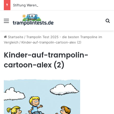
Stiftung Warentest testet Trampoline (05/25): Das sind die besten Trampoline für die neue Gartensaison
Menü
S
Startseite
/
Trampolin Test 2025 - die besten Trampoline im
Vergleich
/
Kinder-auf-trampolin-cartoon-alex (2)
Kinder-auf-trampolin-
cartoon-alex (2)