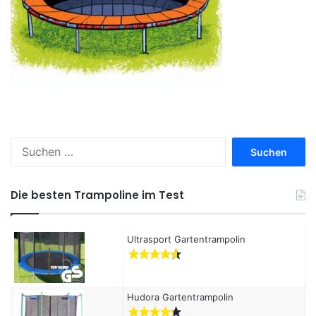
S
u
c
h
Die besten Trampoline im Test
e
n
a
Ultrasport Gartentrampolin
c
h
:
Hudora Gartentrampolin