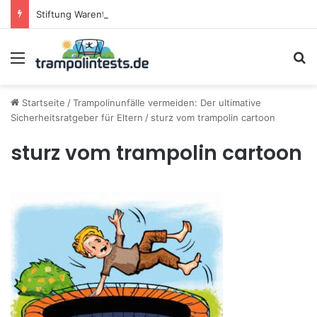
Stiftung Warentest testet Trampoline (05/25): Das sind die besten Trampoline für die neue Gartensaison
Menü
S
Startseite
/
Trampolinunfälle vermeiden: Der ultimative
Sicherheitsratgeber für Eltern
/
sturz vom trampolin cartoon
sturz vom trampolin cartoon