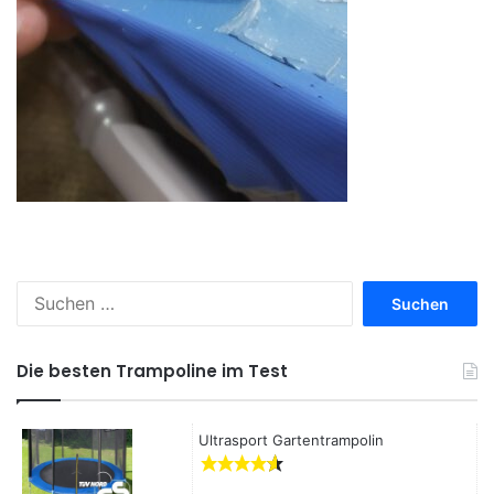
S
u
c
h
Die besten Trampoline im Test
e
n
a
Ultrasport Gartentrampolin
c
h