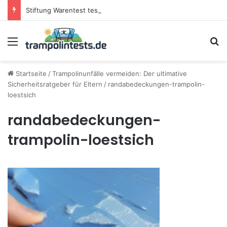
Stiftung Warentest testet Trampoline (05/25): Das sind die besten Trampoline für die neue Gartensaison
Menü
S
Startseite
/
Trampolinunfälle vermeiden: Der ultimative
Sicherheitsratgeber für Eltern
/
randabedeckungen-trampolin-
loestsich
randabedeckungen-
trampolin-loestsich