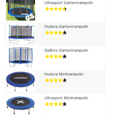
c
Ultrasport Gartentrampolin
h
:
Hudora Gartentrampolin
SixBros Gartentrampolin
Hudora Minitrampolin
Ultrasport Minitrampolin