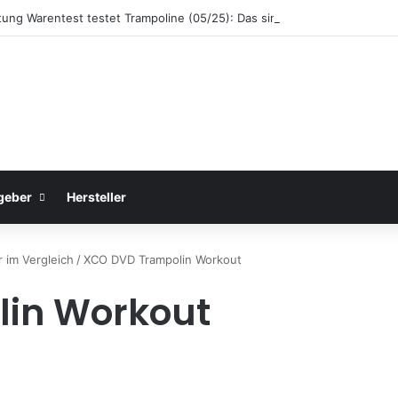
ftung Warentest testet Trampoline (05/25): Das sind die besten Trampol
geber
Hersteller
r im Vergleich
/
XCO DVD Trampolin Workout
in Workout