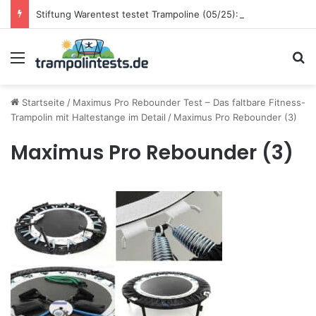
Stiftung Warentest testet Trampoline (05/25): Das sind die besten Trampoline für die neue Gartensaison
Menü
S
Startseite
/
Maximus Pro Rebounder Test – Das faltbare Fitness-
Trampolin mit Haltestange im Detail
/
Maximus Pro Rebounder (3)
Maximus Pro Rebounder (3)