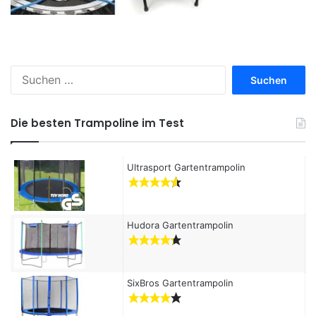
S
u
c
h
Die besten Trampoline im Test
e
n
a
Ultrasport Gartentrampolin
c
h
:
Hudora Gartentrampolin
SixBros Gartentrampolin