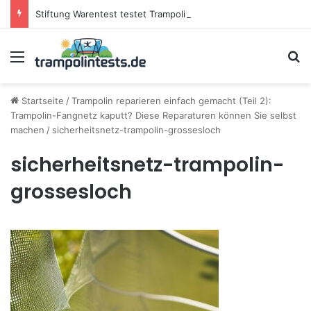
Stiftung Warentest testet Trampoline (05/25): Das sind die besten Trampoline für die neue Gartensaison
Menü
S
Startseite
/
Trampolin reparieren einfach gemacht (Teil 2):
Trampolin-Fangnetz kaputt? Diese Reparaturen können Sie selbst
machen
/
sicherheitsnetz-trampolin-grossesloch
sicherheitsnetz-trampolin-
grossesloch