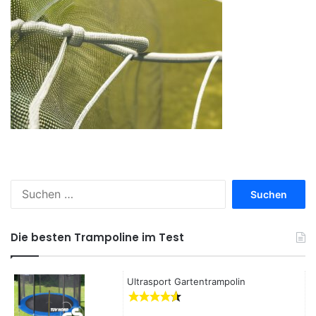
S
u
c
h
Die besten Trampoline im Test
e
n
a
Ultrasport Gartentrampolin
c
h