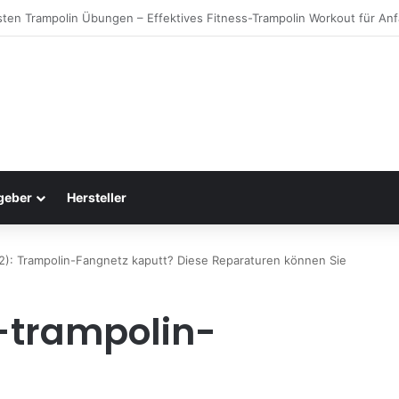
ng Warentest testet Trampoline (05/25): Das sind die besten Trampoline
geber
Hersteller
 2): Trampolin-Fangnetz kaputt? Diese Reparaturen können Sie
-trampolin-